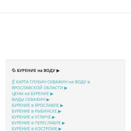
ДОЧИСТА >>>
ТЕРМИТ >>>
ЭРГОБОКС >>>
АСТРА >>>
ТАНК >>>
ТОПАС >>>
ТВЕРЬ >>>
💦 БУРЕНИЕ на ВОДУ ▶
КЕССОНЫ >>>
☝️ КАРТА ГЛУБИН СКВАЖИН на ВОДУ в
ЯРОСЛАВСКОЙ ОБЛАСТИ ▶
ПОГРЕБА >>>
ЦЕНЫ на БУРЕНИЕ ▶
ВИДЫ СКВАЖИН ▶
ДРЕНАЖ >>>
БУРЕНИЕ в ЯРОСЛАВЛЕ ▶
МОНТАЖ СЕПТИКА 🔻
БУРЕНИЕ в РЫБИНСКЕ ▶
БУРЕНИЕ в УГЛИЧЕ ▶
СТАТЬИ 🔻
БУРЕНИЕ в ПЕРЕСЛАВЛЕ ▶
БУРЕНИЕ в КОСТРОМЕ ▶