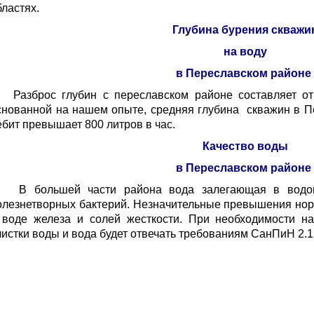
бластях.
Глубина бурения скважи
на воду
в Переславском районе
азброс глубин с переславском районе составляет от 1
снованной на нашем опыте, средняя глубина скважин в Пе
ебит превышает 800 литров в час.
Качество воды
в Переславском районе
 большей части района вода залегающая в водон
олезнетворных бактерий. Незначительные превышения но
 воде железа и солей жесткости. При необходимости н
чистки воды и вода будет отвечать требованиям СанПиН 2.1