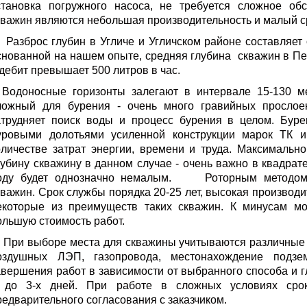
становка погружного насоса, не требуется сложное об
кважин являются небольшая производительность и малый с
азброс глубин в Угличе и Угличском районе составляет о
снованной на нашем опыте, средняя глубина скважин в Пе
 дебит превышает 500 литров в час.
одоносные горизонты залегают в интервале 15-130 мет
ложный для бурения - очень много гравийных прослоек
атрудняет поиск воды и процесс бурения в целом. Буре
уровыми долотьями усиленной конструкции марок ТК
оличестве затрат энергии, времени и труда. Максимальн
лубину скважину в данном случае - очень важно в квадрат
оду будет однозначно немалым.
Роторным методом пр
кважин. Срок службы порядка 20-25 лет, высокая производи
екоторые из преимуществ таких скважин. К минусам мо
ольшую стоимость работ.
ри выборе места для скважины учитываются различные 
оздушных ЛЭП, газопровода, местонахождение подз
авершения работ в зависимости от выбранного способа и г
 до 3-х дней. При работе в сложных условиях сро
редварительного согласования с заказчиком.