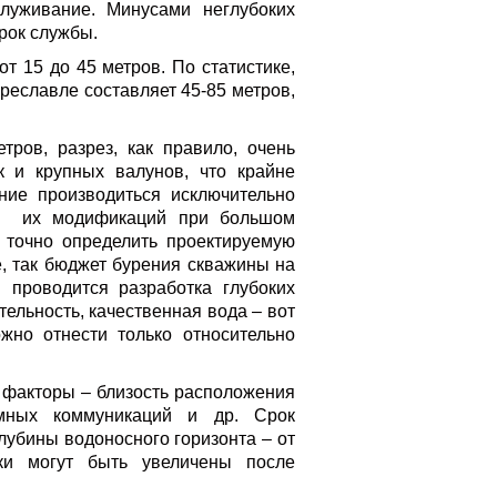
служивание. Минусами неглубоких
рок службы.
т 15 до 45 метров. По статистике,
реславле составляет 45-85 метров,
ров, разрез, как правило, очень
 и крупных валунов, что крайне
ние производиться исключительно
 и их модификаций при большом
о точно определить проектируемую
е, так бюджет бурения скважины на
оводится разработка глубоких
тельность, качественная вода – вот
жно отнести только относительно
факторы – близость расположения
емных коммуникаций и др. Срок
лубины водоносного горизонта – от
ки могут быть увеличены после