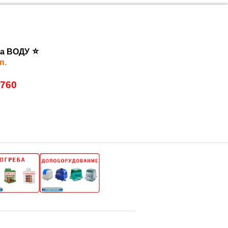
⭐
а ВОДУ
п.
7760