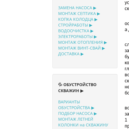
у
ЗАМЕНА НАСОСА ▶
с
МОНТАЖ СЕПТИКА ▶
Р
КОПКА КОЛОДЦА ▶
о
СТРОЙРАБОТЫ ▶
а
ВОДООЧИСТКА ▶
ЭЛЕКТРОРАБОТЫ ▶
В
МОНТАЖ ОТОПЛЕНИЯ ▶
с
МОНТАЖ ВИНТ-СВАЙ ▶
з
ДОСТАВКА ▶
б
к
г
в
с
💦 ОБУСТРОЙСТВО
н
СКВАЖИН ▶
б
ВАРИАНТЫ
П
ОБУСТРОЙСТВА ▶
в
ПОДБОР НАСОСА ▶
з
МОНТАЖ ЛЕТНЕЙ
1
КОЛОНКИ на СКВАЖИНУ
п