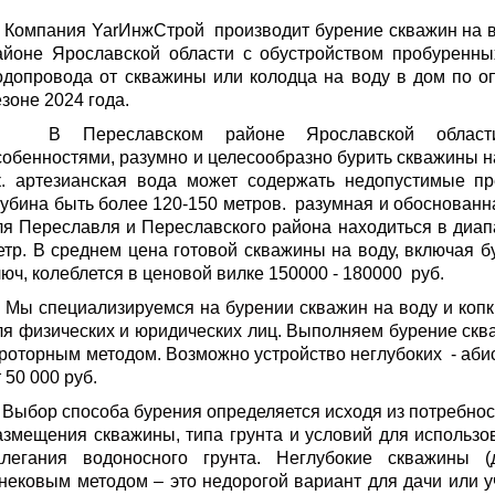
Компания YarИнжСтрой производит бурение скважин на в
айоне Ярославской области с обустройством пробуренны
одопровода от скважины или колодца на воду в дом по 
езоне 2024 года.
 Переславском районе Ярославской области,
собенностями, разумно и целесообразно бурить скважины 
.к. артезианская вода может содержать недопустимые п
лубина быть более 120-150 метров.
разумная и обоснованна
ля Переславля и Переславского района находиться в диапа
етр. В среднем цена готовой скважины на воду, включая б
люч, колеблется в ценовой вилке 150000 - 180000 руб.
ы специализируемся на бурении скважин на воду и копк
ля физических и юридических лиц. Выполняем бурение скв
 роторным методом. Возможно устройство неглубоких - аби
 50 000 руб.
ыбор способа бурения определяется исходя из потребност
азмещения скважины, типа грунта и условий для использо
алегания водоносного грунта. Неглубокие скважины 
нековым методом – это недорогой вариант для дачи или у