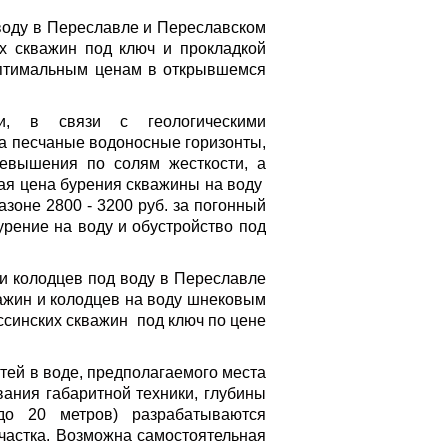
оду в Переславле и Переславском
х скважин под ключ и прокладкой
оптимальным ценам в открывшемся
 в связи с геологическими
на песчаные водоносные горизонты,
ревышения по солям жесткости, а
я цена бурения скважины на воду
зоне 2800 - 3200 руб. за погонный
урение на воду и обустройство под
и колодцев под воду в Переславле
ажин и колодцев на воду шнековым
ссинских скважин под ключ по цене
ей в воде, предполагаемого места
вания габаритной техники, глубины
(до 20 метров) разрабатываются
частка. Возможна самостоятельная