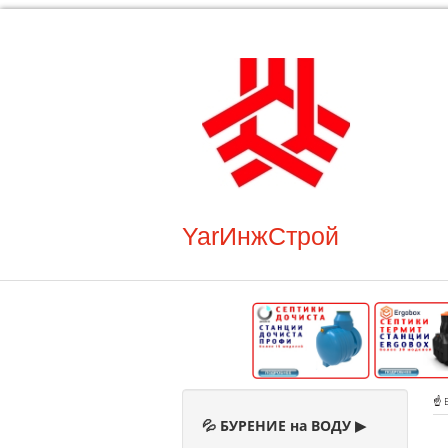
YarИнжСтрой
☝️
💦 БУРЕНИЕ на ВОДУ ▶