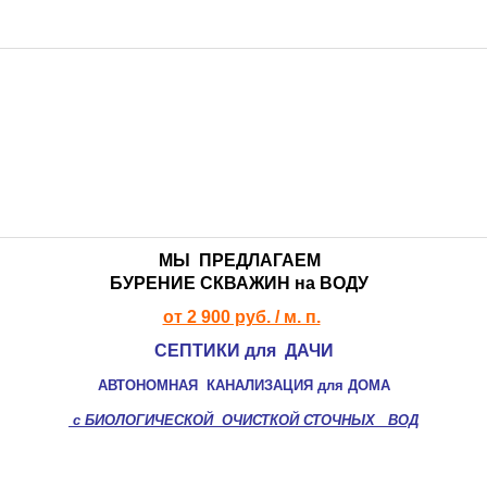
ДОЧИСТА >>>
ТЕРМИТ >>>
ЭРГОБОКС >>>
АСТРА >>>
ТАНК >>>
ТОПАС >>>
ТВЕРЬ >>>
МЫ ПРЕДЛАГАЕМ
БУРЕНИЕ СКВАЖИН
на ВОДУ
КЕССОНЫ >>>
от 2 900 руб. / м. п.
ПОГРЕБА >>>
СЕПТИКИ для ДАЧИ
ДРЕНАЖ >>>
АВТОНОМНАЯ КАНАЛИЗАЦИЯ для ДОМА
МОНТАЖ СЕПТИКА 🔻
с
БИОЛОГИЧЕСКОЙ ОЧИСТКОЙ
СТОЧНЫХ ВОД
СТАТЬИ 🔻