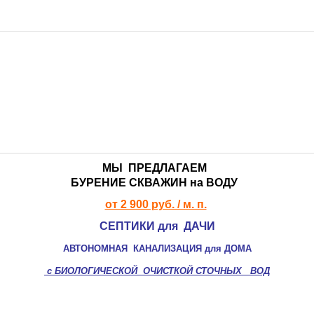
ДОЧИСТА >>>
ТЕРМИТ >>>
ЭРГОБОКС >>>
АСТРА >>>
ТАНК >>>
ТОПАС >>>
ТВЕРЬ >>>
МЫ ПРЕДЛАГАЕМ
БУРЕНИЕ СКВАЖИН
на ВОДУ
КЕССОНЫ >>>
от 2 900 руб. / м. п.
ПОГРЕБА >>>
СЕПТИКИ для ДАЧИ
ДРЕНАЖ >>>
АВТОНОМНАЯ КАНАЛИЗАЦИЯ для ДОМА
МОНТАЖ СЕПТИКА 🔻
с
БИОЛОГИЧЕСКОЙ ОЧИСТКОЙ
СТОЧНЫХ ВОД
СТАТЬИ 🔻