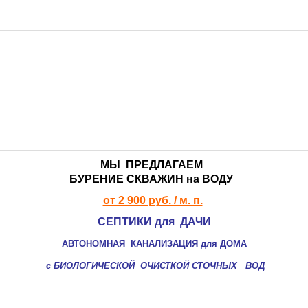
ДОЧИСТА >>>
ТЕРМИТ >>>
ЭРГОБОКС >>>
АСТРА >>>
ТАНК >>>
ТОПАС >>>
ТВЕРЬ >>>
МЫ ПРЕДЛАГАЕМ
БУРЕНИЕ СКВАЖИН
на ВОДУ
КЕССОНЫ >>>
от 2 900 руб. / м. п.
ПОГРЕБА >>>
СЕПТИКИ для ДАЧИ
ДРЕНАЖ >>>
АВТОНОМНАЯ КАНАЛИЗАЦИЯ для ДОМА
МОНТАЖ СЕПТИКА 🔻
с
БИОЛОГИЧЕСКОЙ ОЧИСТКОЙ
СТОЧНЫХ ВОД
СТАТЬИ 🔻